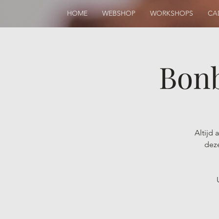
HOME
WEBSHOP
WORKSHOPS
CA
Bon
Altijd
deze