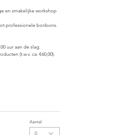
ige en smakelijke workshop 
tot professionele bonbons. 
0 uur aan de slag.
ducten (t.w.v. ca. €60,00).
Aantal
0