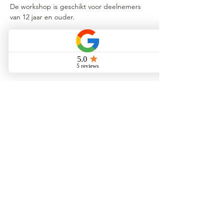
De workshop is geschikt voor deelnemers 
van 12 jaar en ouder.
Meer weergeven
Deel dit evenement
Bezoek onze winkel tijdens de onderstaande
openingstijden:​​
Maandag t/m Donderdag
Vrijdag
08.30 - 15.30
uur
08.30 - 12.00
uur