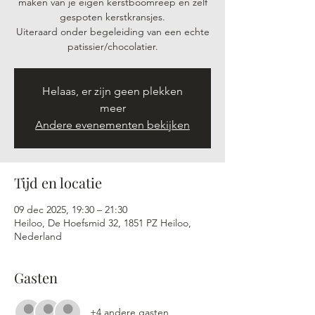
maken van je eigen kerstboomreep en zelf
gespoten kerstkransjes.
Uiteraard onder begeleiding van een echte
patissier/chocolatier.
Helaas, er zijn geen plekken
meer
Andere evenementen bekijken
Tijd en locatie
09 dec 2025, 19:30 – 21:30
Heiloo, De Hoefsmid 32, 1851 PZ Heiloo,
Nederland
Gasten
+4 andere gasten