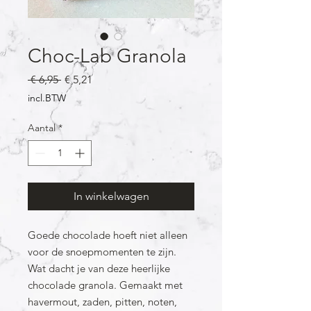
Choc-Lab Granola
Normale
Verkoopprijs
 € 6,95 
€ 5,21
prijs
incl.BTW
Aantal
*
In winkelwagen
Goede chocolade hoeft niet alleen
voor de snoepmomenten te zijn.
Wat dacht je van deze heerlijke
chocolade granola. Gemaakt met
havermout, zaden, pitten, noten,